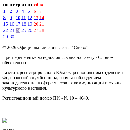
пн
вт
ср
чт
пт
сб
вс
1
2
3
4
5
6
7
8
9
10
11
12
13
14
15
16
17
18
19
20
21
22
23
24
25
26
27
28
29
30
© 2026 Официальный сайт газеты “Слово”.
При перепечатке материалов ссылка на газету «Слово»
обязательна.
Газета зарегистрирована в Южном региональном отделении
Федеральной службы по надзору за соблюдением
законодательства в сфере массовых коммуникаций и охране
культурного наследия.
Регистрационный номер ПИ - № 10 – 4649.
Разработка сайта -
Abeta