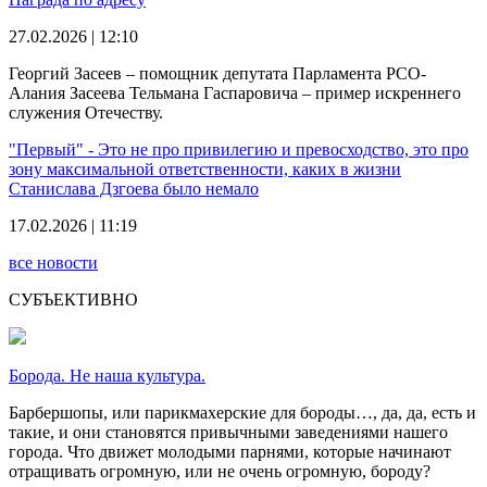
27.02.2026 | 12:10
Георгий Засеев – помощник депутата Парламента РСО-
Алания Засеева Тельмана Гаспаровича – пример искреннего
служения Отечеству.
"Первый" - Это не про привилегию и превосходство, это про
зону максимальной ответственности, каких в жизни
Станислава Дзгоева было немало
17.02.2026 | 11:19
все новости
СУБЪЕКТИВНО
Борода. Не наша культура.
Барбершопы, или парикмахерские для бороды…, да, да, есть и
такие, и они становятся привычными заведениями нашего
города. Что движет молодыми парнями, которые начинают
отращивать огромную, или не очень огромную, бороду?