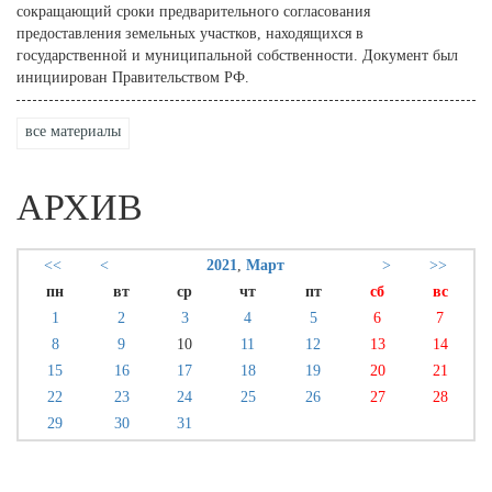
сокращающий сроки предварительного согласования
предоставления земельных участков, находящихся в
государственной и муниципальной собственности. Документ был
инициирован Правительством РФ.
все материалы
АРХИВ
<<
<
2021
,
Март
>
>>
пн
вт
ср
чт
пт
сб
вс
1
2
3
4
5
6
7
8
9
10
11
12
13
14
15
16
17
18
19
20
21
22
23
24
25
26
27
28
29
30
31