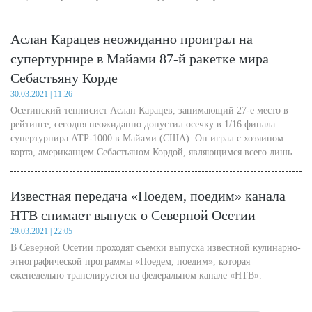
педагогической и общественной деятельностью и управлением
институтом. Роль женщины в обществе не раз становилась темой ее
Аслан Карацев неожиданно проиграл на
научных исследований. В женщине скрыта невероятная сила и
безмерные возможности - убеждена Канукова - история тому в
супертурнире в Майами 87-й ракетке мира
подтверждение. Об этническом ренессансе, защитном механизме
Себастьяну Корде
национальных традиций, о том, что не сложно «не вестись» на
провокации, когда знаешь историю, а также немного о личном -
30.03.2021 | 11:26
наш разговор с доктором исторических наук, профессором,
Осетинский теннисист Аслан Карацев, занимающий 27-е место в
заслуженным деятелем науки РСО-А, директором Северо-
рейтинге, сегодня неожиданно допустил осечку в 1/16 финала
Осетинского института гуманитарных и социальных исследований
супертурнира АТР-1000 в Майами (США). Он играл с хозяином
им. В.И. Абаева Залиной Кануковой.
корта, американцем Себастьяном Кордой, являющимся всего лишь
87-й ракеткой мира.
Известная передача «Поедем, поедим» канала
НТВ снимает выпуск о Северной Осетии
29.03.2021 | 22:05
В Северной Осетии проходят съемки выпуска известной кулинарно-
этнографической программы «Поедем, поедим», которая
еженедельно транслируется на федеральном канале «НТВ».