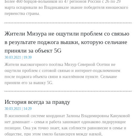
Более 460 борцов-вольников из 47 регионов России с 26 по 29
единения, организации, иерархии и структурирования.
марта оспаривали во Владикавказе звание победителя юношеского
первенства страны.
Жители Мизура не ощутили проблем со связью
в результате поджога вышки, которую сельчане
приняли за объект 5G
30.03.2021 | 19:39
Жители высокогорного посёлка Мизур Северной Осетии не
ощутили проблем с сотовой связью и интернет-подключением
после поджога объекта связи в населённом пункте. Сельчане
приняли его за вышку 5G.
История всегда за правду
30.03.2021 | 14:29
В жизненной системе координат Залины Владимировны Кануковой
нет доминант – семья и работа занимают одинаково лидирующие
позиции. Она уж точно знает, как соблюсти равновесие в семье и
обществе, при этом умело балансируя между наукой,