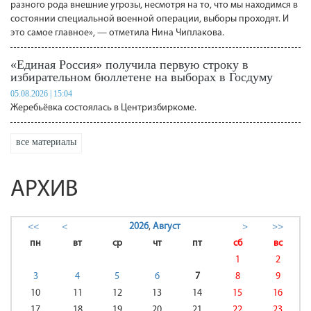
разного рода внешние угрозы, несмотря на то, что мы находимся в
состоянии специальной военной операции, выборы проходят. И
это самое главное», — отметила Нина Чиплакова.
«Единая Россия» получила первую строку в
избирательном бюллетене на выборах в Госдуму
05.08.2026 | 15:04
Жеребьёвка состоялась в Центризбиркоме.
все материалы
АРХИВ
<<
<
2026
,
Август
>
>>
пн
вт
ср
чт
пт
сб
вс
1
2
3
4
5
6
7
8
9
10
11
12
13
14
15
16
17
18
19
20
21
22
23