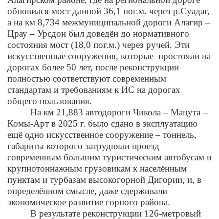
обновился мост длиной 36,1 пог.м. через р.Суадаг,
а на км 8,734 межмуниципальной дороги Алагир –
Црау – Урсдон был доведён до нормативного
состояния мост (18,0 пог.м.) через ручей. Эти
искусственные сооружения, которые простояли на
дорогах более 50 лет, после реконструкции
полностью соответствуют современным
стандартам и требованиям к ИС на дорогах
общего пользования.
На км 21,883 автодороги Чикола – Мацута –
Комы-Арт в 2025 г. было сдано в эксплуатацию
ещё одно искусственное сооружение – тоннель,
габариты которого затрудняли проезд
современным большим туристическим автобусам и
крупнотоннажным грузовикам к населённым
пунктам и турбазам высокогорной Дигории, и, в
определённом смысле, даже сдерживали
экономическое развитие горного района.
В результате реконструкции 126-метровый