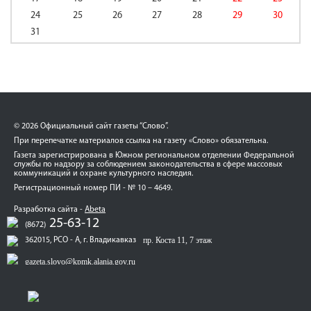
24
25
26
27
28
29
30
31
© 2026 Официальный сайт газеты “Слово”.
При перепечатке материалов ссылка на газету «Слово» обязательна.
Газета зарегистрирована в Южном региональном отделении Федеральной
службы по надзору за соблюдением законодательства в сфере массовых
коммуникаций и охране культурного наследия.
Регистрационный номер ПИ - № 10 – 4649.
Разработка сайта -
Abeta
25-63-12
(8672)
пр. Коста 11, 7 этаж
362015, РСО - А, г. Владикавказ
gazeta.slovo@kpmk.alania.gov.ru