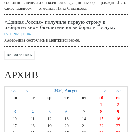
состоянии специальной военной операции, выборы проходят. И это
самое главное», — отметила Нина Чиплакова.
«Единая Россия» получила первую строку в
избирательном бюллетене на выборах в Госдуму
05.08.2026 | 15:04
Жеребьёвка состоялась в Центризбиркоме.
все материалы
АРХИВ
<<
<
2026
,
Август
>
>>
пн
вт
ср
чт
пт
сб
вс
1
2
3
4
5
6
7
8
9
10
11
12
13
14
15
16
17
18
19
20
21
22
23