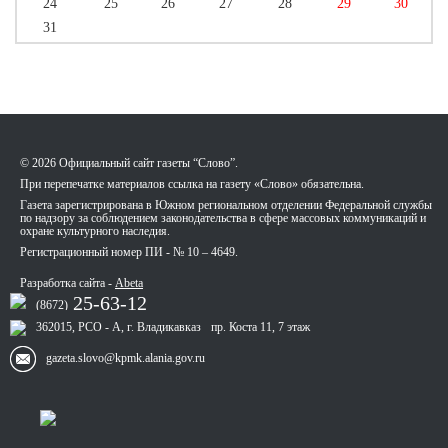
24
25
26
27
28
29
30
31
© 2026 Официальный сайт газеты “Слово”.
При перепечатке материалов ссылка на газету «Слово» обязательна.
Газета зарегистрирована в Южном региональном отделении Федеральной службы
по надзору за соблюдением законодательства в сфере массовых коммуникаций и
охране культурного наследия.
Регистрационный номер ПИ - № 10 – 4649.
Разработка сайта -
Abeta
25-63-12
(8672)
362015, РСО - А, г. Владикавказ
пр. Коста 11, 7 этаж
gazeta.slovo@kpmk.alania.gov.ru