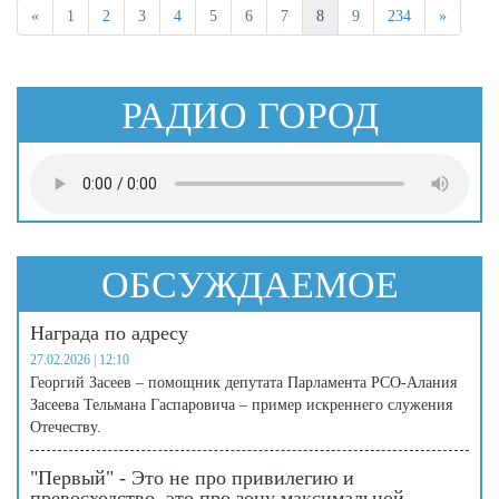
«
1
2
3
4
5
6
7
8
9
234
»
РАДИО ГОРОД
ОБСУЖДАЕМОЕ
Награда по адресу
27.02.2026 | 12:10
Георгий Засеев – помощник депутата Парламента РСО-Алания
Засеева Тельмана Гаспаровича – пример искреннего служения
Отечеству.
"Первый" - Это не про привилегию и
превосходство, это про зону максимальной