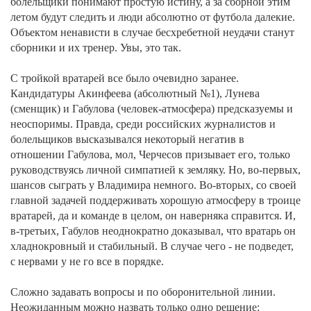
болельщики понимают простую истину, а за сборной этим
летом будут следить и люди абсолютно от футбола далекие.
Объектом ненависти в случае бесхребетной неудачи станут
сборники и их тренер. Увы, это так.
С тройкой вратарей все было очевидно заранее.
Кандидатуры Акинфеева (абсолютный №1), Лунева
(сменщик) и Габулова (человек-атмосфера) предсказуемы и
неоспоримы. Правда, среди российских журналистов и
болельщиков высказывался некоторый негатив в
отношении Габулова, мол, Черчесов призывает его, только
руководствуясь личной симпатией к земляку. Но, во-первых,
шансов сыграть у Владимира немного. Во-вторых, со своей
главной задачей поддерживать хорошую атмосферу в троице
вратарей, да и команде в целом, он наверняка справится. И,
в-третьих, Габулов неоднократно доказывал, что вратарь он
хладнокровный и стабильный. В случае чего - не подведет,
с нервами у не го все в порядке.
Сложно задавать вопросы и по оборонительной линии.
Неожиданным можно назвать только одно решение: