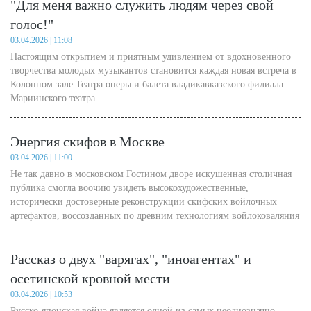
"Для меня важно служить людям через свой
территориальной молодежной избирательной комиссии по
левобережной части г. Владикавказа.
голос!"
03.04.2026 | 11:08
Настоящим открытием и приятным удивлением от вдохновенного
творчества молодых музыкантов становится каждая новая встреча в
Колонном зале Театра оперы и балета владикавказского филиала
Мариинского театра.
Энергия скифов в Москве
03.04.2026 | 11:00
Не так давно в московском Гостином дворе искушенная столичная
публика смогла воочию увидеть высокохудожественные,
исторически достоверные реконструкции скифских войлочных
артефактов, воссозданных по древним технологиям войлоковаляния
мастерами из Северной Осетии – проектом Аланы Бзаровой.
Рассказ о двух "варягах", "иноагентах" и
осетинской кровной мести
03.04.2026 | 10:53
Русско-японская война является одной из самых неоднозначно