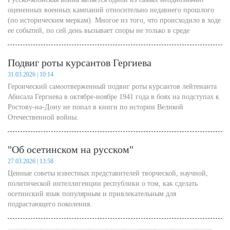
оцененных военных кампаний относительно недавнего прошлого
(по историческим меркам). Многое из того, что происходило в ходе
ее событий, по сей день вызывает споры не только в среде
«диванных экспертов» отечественного интернет-сообщества, но и
даже среди профессиональных историков - исследователей событий
Подвиг роты курсантов Гергиева
той эпохи.
31.03.2026 | 10:14
Героический самоотверженный подвиг роты курсантов лейтенанта
Абисала Гергиева в октябре-ноябре 1941 года в боях на подступах к
Ростову-на-Дону не попал в книги по истории Великой
Отечественной войны.
"Об осетинском на русском"
27.03.2026 | 13:58
Ценные советы известных представителей творческой, научной,
политической интеллигенции республики о том, как сделать
осетинский язык популярным и привлекательным для
подрастающего поколения.