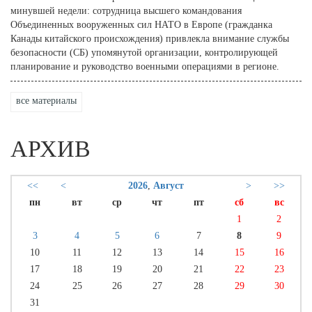
минувшей недели: сотрудница высшего командования
Объединенных вооруженных сил НАТО в Европе (гражданка
Канады китайского происхождения) привлекла внимание службы
безопасности (СБ) упомянутой организации, контролирующей
планирование и руководство военными операциями в регионе.
все материалы
АРХИВ
<<
<
2026
,
Август
>
>>
пн
вт
ср
чт
пт
сб
вс
1
2
3
4
5
6
7
8
9
10
11
12
13
14
15
16
17
18
19
20
21
22
23
24
25
26
27
28
29
30
31