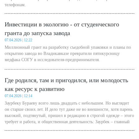
телефонам.
Инвестиции в экологию - от студенческого
гранта до запуска завода
07.04.2026 | 12:22
Миллионный грант на разработку съедобной упаковки и планы по
открытию завода во Владикавказе превратили пятикурсницу
медфака СОГУ в исследователя-предпринимателя.
Где родился, там и пригодился, или молодость
как ресурс к развитию
07.04.2026 | 12:14
Заурбеку Бураеву всего лишь двадцать с небольшим. Но выглядит
он старше своих лет. И дело тут даже не во внешности, хотя парень
высокий, подтянутый, пришел в редакцию в строгой одежде – этого
требует и работа, и общественная деятельность: Заурбек – главный
специалист отдела финансового контроля и закупочных процедур
ЦСД Министерства образования и науки РСО-Алания, председатель