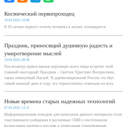
Космический первопроходец
10.04.2026 | 10:00
К 65-летию первого полета человека в космос посвящается.
Праздник, приносящий душевную радость и
умиротворение мыслей
10.04.2026 | 09:36
Послезавтра православные верующие всего мира встретят свой
главный ежегодный Праздник - Светлое Христово Воскресение,
также именуемый Пасхой. В дореволюционной России это был
самый важный день в году, его торжественно отмечали на всех
уровнях государственной власти - до наших дней дошли
многочисленные фотографии и открытки, на которых Николай II
Новые времена старых надежных технологий
собственноручно раздает куличи и крашеные яйца нижним чинам
Русской императорской армии.
07.04.2026 | 12:31
Информационным поводом для написания данного материала стали
участившиеся сообщения в различных СМИ о постепенном
возрастании интереса россиян к проводным стационарным