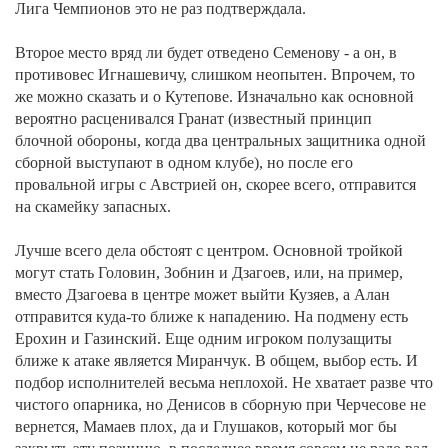
Лига Чемпионов это не раз подтверждала.
Второе место вряд ли будет отведено Семенову - а он, в
противовес Игнашевичу, слишком неопытен. Впрочем, то
же можно сказать и о Кутепове. Изначально как основной
вероятно расценивался Гранат (известный принцип
блочной обороны, когда два центральных защитника одной
сборной выступают в одном клубе), но после его
провальной игры с Австрией он, скорее всего, отправится
на скамейку запасных.
Лучше всего дела обстоят с центром. Основной тройкой
могут стать Головин, Зобнин и Дзагоев, или, на пример,
вместо Дзагоева в центре может выйти Кузяев, а Алан
отправится куда-то ближе к нападению. На подмену есть
Ерохин и Газинский. Еще одним игроком полузащиты
ближе к атаке является Миранчук. В общем, выбор есть. И
подбор исполнителей весьма неплохой. Не хватает разве что
чистого опарника, но Денисов в сборную при Черчесове не
вернется, Мамаев плох, да и Глушаков, который мог бы