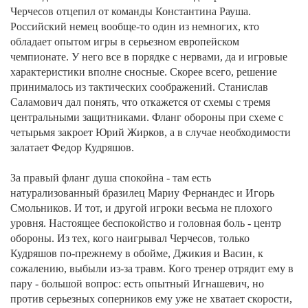
Черчесов отцепил от команды Константина Рауша.
Российский немец вообще-то один из немногих, кто
обладает опытом игры в серьезном европейском
чемпионате. У него все в порядке с нервами, да и игровые
характеристики вполне сносные. Скорее всего, решение
принималось из тактических соображений. Станислав
Саламович дал понять, что откажется от схемы с тремя
центральными защитниками. Фланг обороны при схеме с
четырьмя закроет Юрий Жирков, а в случае необходимости
залатает Федор Кудряшов.
За правый фланг душа спокойна - там есть
натурализованный бразилец Мариу Фернандес и Игорь
Смольников. И тот, и другой игроки весьма не плохого
уровня. Настоящее беспокойство и головная боль - центр
обороны. Из тех, кого наигрывал Черчесов, только
Кудряшов по-прежнему в обойме, Джикия и Васин, к
сожалению, выбыли из-за травм. Кого тренер отрядит ему в
пару - большой вопрос: есть опытный Игнашевич, но
против серьезных соперников ему уже не хватает скорости,