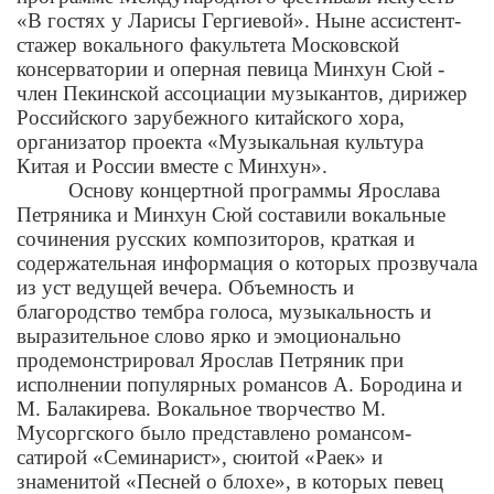
«В гостях у Ларисы Гергиевой». Ныне ассистент-
стажер вокального факультета Московской
консерватории и оперная певица Минхун Сюй -
член Пекинской ассоциации музыкантов, дирижер
Российского зарубежного китайского хора,
организатор проекта «Музыкальная культура
Китая и России вместе с Минхун».
Основу концертной программы Ярослава
Петряника и Минхун Сюй составили вокальные
сочинения русских композиторов, краткая и
содержательная информация о которых прозвучала
из уст ведущей вечера. Объемность и
благородство тембра голоса, музыкальность и
выразительное слово ярко и эмоционально
продемонстрировал Ярослав Петряник при
исполнении популярных романсов А. Бородина и
М. Балакирева. Вокальное творчество М.
Мусоргского было представлено романсом-
сатирой «Семинарист», сюитой «Раек» и
знаменитой «Песней о блохе», в которых певец