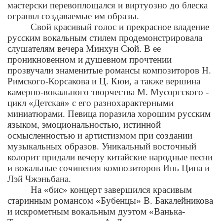
мастерски перевоплощался и виртуозно до блеска
огранял создаваемые им образы.
Свой красивый голос и прекрасное владение
русским вокальным стилем продемонстрировала
слушателям вечера Минхун Сюй. В ее
проникновенном и душевном прочтении
прозвучали знаменитые романсы композиторов Н.
Римского-Корсакова и Ц. Кюи, а также вершина
камерно-вокального творчества М. Мусоргского -
цикл «Детская» с его разнохарактерными
миниатюрами. Певица поразила хорошим русским
языком, эмоциональностью, истинной
осмысленностью и артистизмом при создании
музыкальных образов. Уникальный восточный
колорит придали вечеру китайские народные песни
и вокальные сочинения композиторов Инь Цина и
Лэй Чжэньбана.
На «бис» концерт завершился красивым
старинным романсом «Бубенцы» В. Бакалейникова
и искрометным вокальным дуэтом «Ванька-