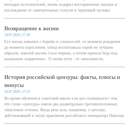
молодых исполнителей, вновь подарил восторженные эмоции и
наслаждение от замечательных голосов и чарующей музыки.
Возвращение к жизни
24.07.2026 | 17:26
Его жизнь началась с борьбы и сложностей, от момента рождения
до момента взросления, улица воспитывала порой не лучшим
образом, школой жизни стала тюрьма, а потом пришла беда под
названием «наркотики». О своем пути - от зависимости,
разрушительного образа жизни до исцеления - газете «Слово»
рассказал Алик Козаев, который на сегодняшний день спасает тех,
История российской цензуры: факты, плюсы и
кто столкнулся с этой проблемой.
минусы
24.07.2026 | 17:23
Во время обучения в советской школе я не раз сталкивался с тем,
что слово «цензура» имела два диаметрально противоположных
смысловых оттенка. Когда речь шла, например, о цензуре,
действовавшей в эпоху правления российского императора Николая
Первого, то часто использовались такие определения, как
«реакционная», «удушающая демократию и свободолюбие»,