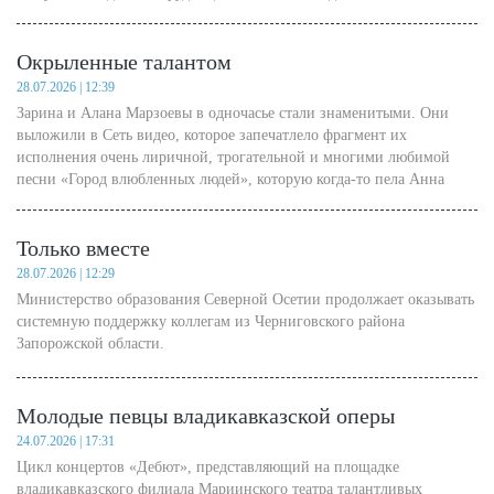
Объединенных вооруженных сил НАТО в Европе (гражданка
Канады китайского происхождения) привлекла внимание службы
Окрыленные талантом
безопасности (СБ) упомянутой организации, контролирующей
планирование и руководство военными операциями в регионе.
28.07.2026 | 12:39
Зарина и Алана Марзоевы в одночасье стали знаменитыми. Они
выложили в Сеть видео, которое запечатлело фрагмент их
исполнения очень лиричной, трогательной и многими любимой
песни «Город влюбленных людей», которую когда-то пела Анна
Герман, обладающая чистым, «ангельским» голосом.
Только вместе
28.07.2026 | 12:29
Министерство образования Северной Осетии продолжает оказывать
системную поддержку коллегам из Черниговского района
Запорожской области.
Молодые певцы владикавказской оперы
24.07.2026 | 17:31
Цикл концертов «Дебют», представляющий на площадке
владикавказского филиала Мариинского театра талантливых