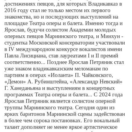
достижениях певцов, для которых Владикавказ в
2016 году стал не только местом их первого
знакомства, но и последующих выступлений на
площадке Театра оперы и балета. Именно тогда и
Ярослав, будучи солистом Академии молодых
оперных певцов Мариинского театра, и Минхун -
студентка Московской консерватории участвовали
в IV международном конкурсе вокалистов имени
Павла Лисициана, став лауреатами I и II премий
соответственно... Позднее Ярослав Петряник стал
уже знаком владикавказским меломанам по
партиям в операх «Иоланта» П. Чайковского,
«Демон» А. Рубинштейна, «Александр Невский»
Г. Ханеданьяна и выступлениям в концертных
программах Театра оперы и балета... С 2024 года
Ярослав Петряник является солистом оперной
труппы Мариинского театра. Сегодня один из
ярких баритонов Мариинской сцены задействован
в более чем сорока постановках. Его вокальный
талант дополняет не менее яркое артистическое