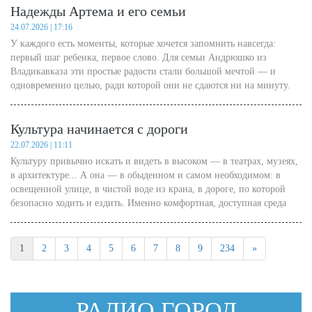
Надежды Артема и его семьи
«нетерпимая к инакомыслию» и т.д.
24.07.2026 | 17:16
У каждого есть моменты, которые хочется запомнить навсегда:
первый шаг ребенка, первое слово. Для семьи Андрюшко из
Владикавказа эти простые радости стали большой мечтой — и
одновременно целью, ради которой они не сдаются ни на минуту.
Культура начинается с дороги
22.07.2026 | 11:11
Культуру привычно искать и видеть в высоком — в театрах, музеях,
в архитектуре... А она — в обыденном и самом необходимом: в
освещенной улице, в чистой воде из крана, в дороге, по которой
безопасно ходить и ездить. Именно комфортная, доступная среда
воспитывает в нас уважение к малой Родине и приобщает к
культуре. И отрадно видеть, что власть в республике — от
районного до республиканского уровня — планомерно и
1
2
3
4
5
6
7
8
9
234
»
последовательно решает эти вопросы системной работой.
РАДИО ГОРОД