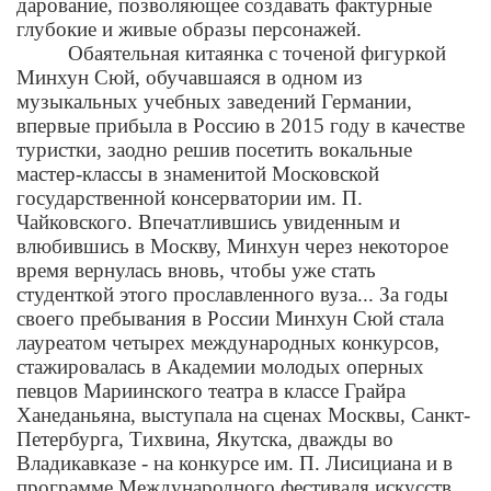
дарование, позволяющее создавать фактурные
глубокие и живые образы персонажей.
Обаятельная китаянка с точеной фигуркой
Минхун Сюй, обучавшаяся в одном из
музыкальных учебных заведений Германии,
впервые прибыла в Россию в 2015 году в качестве
туристки, заодно решив посетить вокальные
мастер-классы в знаменитой Московской
государственной консерватории им. П.
Чайковского. Впечатлившись увиденным и
влюбившись в Москву, Минхун через некоторое
время вернулась вновь, чтобы уже стать
студенткой этого прославленного вуза... За годы
своего пребывания в России Минхун Сюй стала
лауреатом четырех международных конкурсов,
стажировалась в Академии молодых оперных
певцов Мариинского театра в классе Грайра
Ханеданьяна, выступала на сценах Москвы, Санкт-
Петербурга, Тихвина, Якутска, дважды во
Владикавказе - на конкурсе им. П. Лисициана и в
программе Международного фестиваля искусств